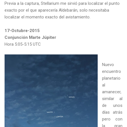
Previa a la captura, Stellarium me sirvió para localizar el punto
exacto por el que aparecería Aldebarán, solo necesitaba
localizar el momento exacto del avistamiento.
17-Octubre-2015
Conjunción Marte Júpiter
Hora 5:05-5:15 UTC
Nuevo
encuentro
planetario
al
amanecer,
similar al
de unos
días atrás
pero con
la gran