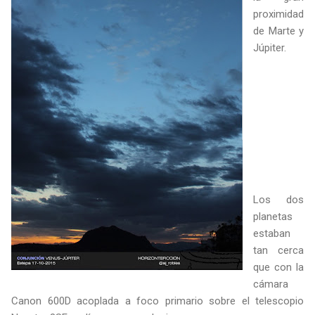
proximidad
de Marte y
Júpiter.
Los dos
planetas
estaban
tan cerca
que con la
cámara
Canon 600D acoplada a foco primario sobre el telescopio