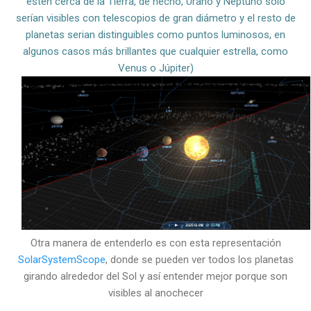
estén cerca de la Tierra, de hecho, Urano y Neptuno solo
serían visibles con telescopios de gran diámetro y el resto de
planetas serian distinguibles como puntos luminosos, en
algunos casos más brillantes que cualquier estrella, como
Venus o Júpiter)
Otra manera de entenderlo es con esta representación
SolarSystemScope
, donde se pueden ver todos los planetas
girando alrededor del Sol y así entender mejor porque son
visibles al anochecer